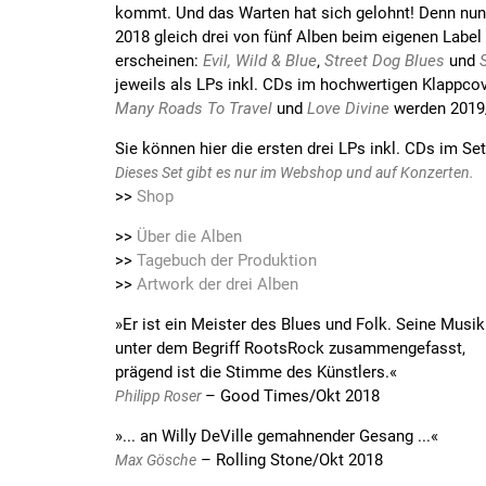
kommt. Und das Warten hat sich gelohnt! Denn nu
2018 gleich drei von fünf Alben beim eigenen Label
erscheinen:
Evil, Wild & Blue
‚
Street Dog Blues
und
jeweils als LPs inkl. CDs im hochwertigen Klappcov
Many Roads To Travel
und
Love Divine
werden 2019/
Sie können hier die ersten drei LPs inkl. CDs im Set
Dieses Set gibt es nur im Webshop und auf Konzerten.
>>
Shop
>>
Über die Alben
>>
Tagebuch der Produktion
>>
Artwork der drei Alben
»
Er ist ein Meister des Blues und Folk. Seine Musik
unter dem Begriff RootsRock zusammengefasst,
prägend ist die Stimme des Künstlers.
«
–
Good Times/Okt 2018
Philipp Roser
»
... an Willy DeVille gemahnender Gesang ...
«
–
Rolling Stone/Okt 2018
Max Gösche