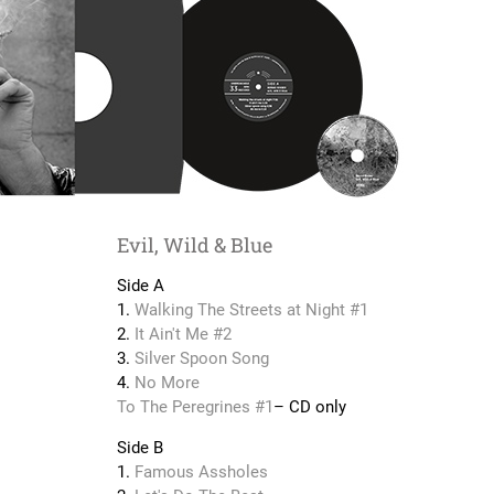
Evil, Wild & Blue
Side A
1.
Walking The Streets at Night #1
2.
It Ain't Me #2
3.
Silver Spoon Song
4.
No More
To The Peregrines #1
– CD only
Side B
1.
Famous Assholes