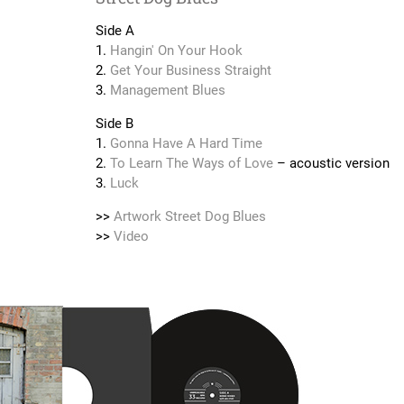
Side A
1.
Hangin' On Your Hook
2.
Get Your Business Straight
3.
Management Blues
Side B
1.
Gonna Have A Hard Time
2.
To Learn The Ways of Love
– acoustic version
3.
Luck
>>
Artwork Street Dog Blues
>>
Video