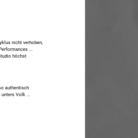
yklus nicht verhoben,
Performances ...
Studio höchst
so authentisch
 unters Volk ...