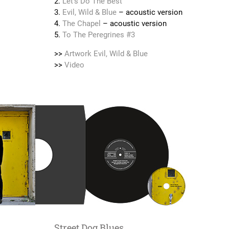
2.
Let's Do The Best
3.
Evil, Wild & Blue
– acoustic version
4.
The Chapel
– acoustic version
5.
To The Peregrines #3
>>
Artwork Evil, Wild & Blue
>>
Video
Street Dog Blues