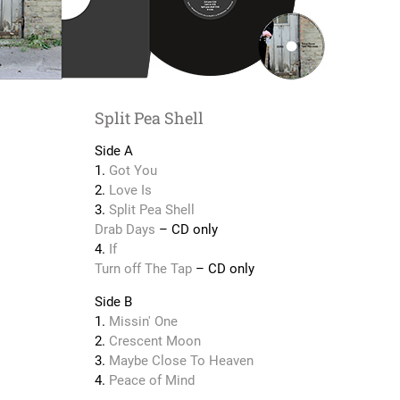
Split Pea Shell
Side A
1.
Got You
2.
Love Is
3.
Split Pea Shell
Drab Days
– CD only
4.
If
Turn off The Tap
– CD only
Side B
1.
Missin' One
2.
Crescent Moon
3.
Maybe Close To Heaven
4.
Peace of Mind