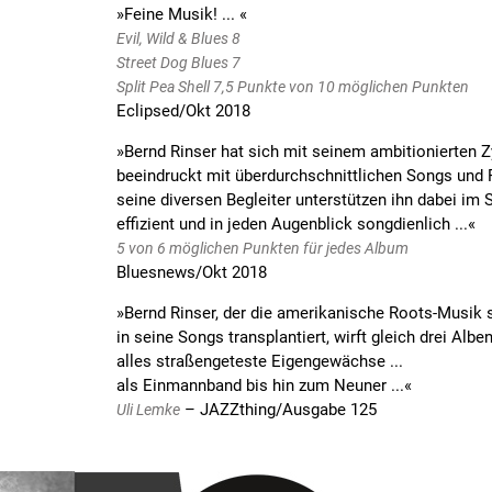
»
Feine Musik! ...
«
Evil, Wild & Blues 8
Street Dog Blues 7
Split Pea Shell 7,5 Punkte von 10 möglichen Punkten
Eclipsed/Okt 2018
»
Bernd Rinser hat sich mit seinem ambitionierten Z
beeindruckt mit überdurchschnittlichen Songs und 
seine diversen Begleiter unterstützen ihn dabei im 
effizient und in jeden Augenblick songdienlich ...
«
5 von 6 möglichen Punkten für jedes Album
Bluesnews/Okt 2018
»
Bernd Rinser, der die amerikanische Roots-Musik 
in seine Songs transplantiert, wirft gleich drei Alben
alles straßengeteste Eigengewächse ...
als Einmannband bis hin zum Neuner ...
«
–
JAZZthing/Ausgabe 125
Uli Lemke