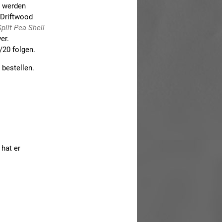
n werden
 Driftwood
Split Pea Shell
er.
20 folgen.
 bestellen.
 hat er